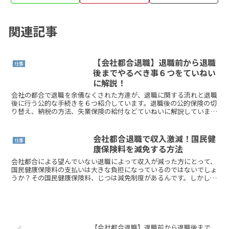
関連記事
【会社都合退職】退職前から退職
仕事
後までやるべき事６つをていねい
に解説！
会社の都合で退職を余儀なくされた方達が、退職に関する流れと退職
後に行う公的な手続きを６つ紹介しています。退職後の公的保険の切
り替え、納税の方法、失業保険の給付などていねいに解説していま
す。
会社都合退職で収入激減！国民健
仕事
康保険料を減免する方法
会社都合による望んでいない退職によって収入が減った方にとって、
国民健康保険料の支払いは大きな負担になっているのではないでしょ
うか？その国民健康保険料、じつは減免制度があるんです。しかし、
制度の内容が複雑で、手続き方法がよく分からないと感じる...
【会社都合退職】退職前から退職後まで