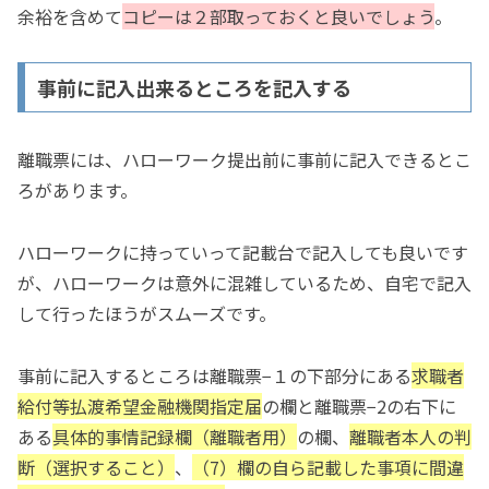
余裕を含めて
コピーは２部取っておくと良いでしょう
。
事前に記入出来るところを記入する
離職票には、ハローワーク提出前に事前に記入できるとこ
ろがあります。
ハローワークに持っていって記載台で記入しても良いです
が、ハローワークは意外に混雑しているため、自宅で記入
して行ったほうがスムーズです。
事前に記入するところは離職票−１の下部分にある
求職者
給付等払渡希望金融機関指定届
の欄と離職票−2の右下に
ある
具体的事情記録欄（離職者用）
の欄、
離職者本人の判
断（選択すること）
、
（7）欄の自ら記載した事項に間違